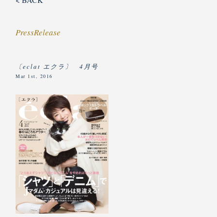
PressRelease
〔eclat エクラ〕 4月号
Mar 1st, 2016